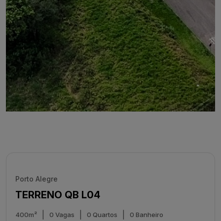
Porto Alegre
TERRENO QB L04
|
|
|
400m²
0 Vagas
0 Quartos
0 Banheiro