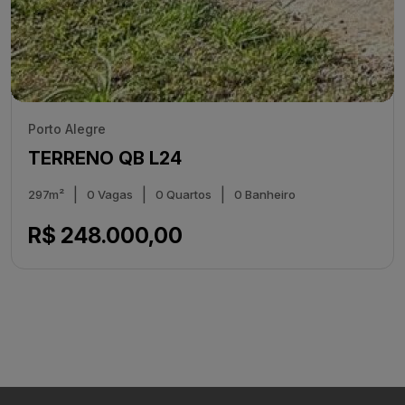
Porto Alegre
TERRENO QB L24
|
|
|
297m²
0 Vagas
0 Quartos
0 Banheiro
R$ 248.000,00