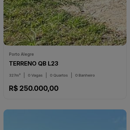
Porto Alegre
TERRENO QB L23
|
|
|
327m²
0 Vagas
0 Quartos
0 Banheiro
R$ 250.000,00