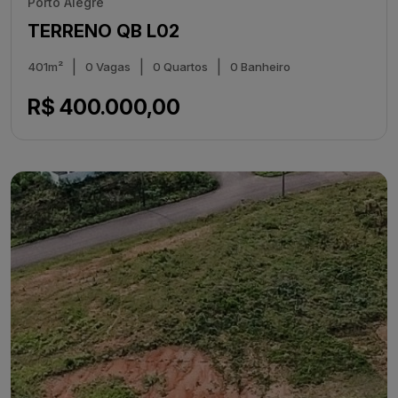
Porto Alegre
TERRENO QB L02
|
|
|
401m²
0 Vagas
0 Quartos
0 Banheiro
R$ 400.000,00